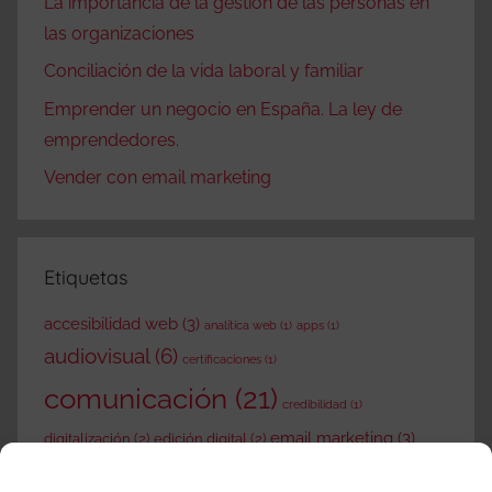
La importancia de la gestión de las personas en
las organizaciones
Conciliación de la vida laboral y familiar
Emprender un negocio en España. La ley de
emprendedores.
Vender con email marketing
Etiquetas
accesibilidad web
(3)
analítica web
(1)
apps
(1)
audiovisual
(6)
certificaciones
(1)
comunicación
(21)
credibilidad
(1)
email marketing
(3)
digitalización
(2)
edición digital
(2)
empresas
(39)
gadgets
(2)
gestión documental