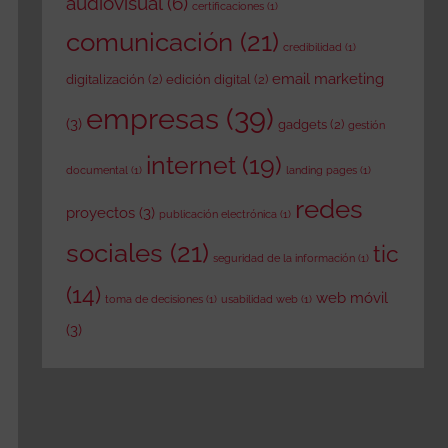
audiovisual
(6)
certificaciones
(1)
comunicación
(21)
credibilidad
(1)
email marketing
digitalización
(2)
edición digital
(2)
empresas
(39)
(3)
gadgets
(2)
gestión
internet
(19)
documental
(1)
landing pages
(1)
redes
proyectos
(3)
publicación electrónica
(1)
sociales
(21)
tic
seguridad de la información
(1)
(14)
web móvil
toma de decisiones
(1)
usabilidad web
(1)
(3)