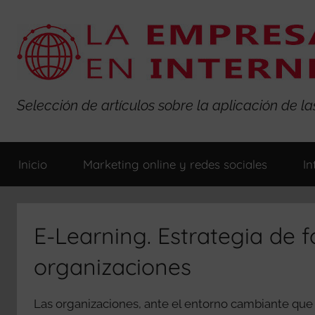
Saltar
al
contenido
La
Selección de artículos sobre la aplicación de 
Empresa
Inicio
Marketing online y redes sociales
In
en
Internet
E-Learning. Estrategia de 
organizaciones
Las organizaciones, ante el entorno cambiante que