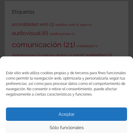
Etiquetas
accesibilidad web
(3)
analítica web
(1)
apps
(1)
audiovisual
(6)
certificaciones
(1)
comunicación
(21)
credibilidad
(1)
email marketing
(3)
digitalización
(2)
edición digital
(2)
empresas
(39)
gadgets
(2)
gestión documental
Este sitio web utiliza cookies propias y de terceros para fines funcionales
internet
(19)
como permitir la navegación web, optimizarla y personalizarla según tus
proyectos
(3)
(1)
landing pages
(1)
preferencias, así como para procesar datos como el comportamiento de
navegación. No consentir o retirar el consentimiento, puede afectar
redes sociales
(21)
negativamente a ciertas características y funciones.
publicación electrónica
(1)
tic
(14)
seguridad de la información
(1)
toma de decisiones
(1)
Aceptar
web móvil
(3)
usabilidad web
(1)
Sólo funcionales